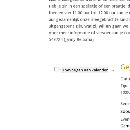
Heb je zin in een spelletje of een praatje,
thee en van 11.00 uur tot 12.00 uur kun j
uur gezamenlijk onze meegebrachte lunch.
uitgangspunt zijn, wat
zij willen
gaan we s
Voor meer informatie of vervoer kun je c
549724 (Janny Reitsma).
Ge
Toevoegen aan kalender
Datu
Tijd:
10:00
Serie
Soos
Even
Geme