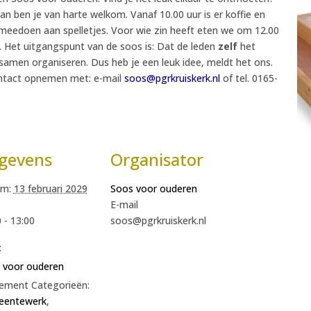
 dan ben je van harte welkom. Vanaf 10.00 uur is er koffie en
e meedoen aan spelletjes. Voor wie zin heeft eten we om 12.00
 Het uitgangspunt van de soos is: Dat de leden
zelf
het
amen organiseren. Dus heb je een leuk idee, meldt het ons.
ontact opnemen met: e-mail
soos@pgrkruiskerk.nl
of tel. 0165-
gevens
Organisator
m:
13 februari 2029
Soos voor ouderen
E-mail
 - 13:00
soos@pgrkruiskerk.nl
:
 voor ouderen
ement Categorieën:
entewerk
,