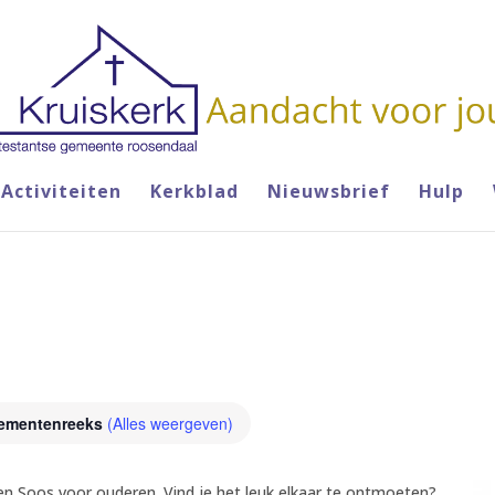
Activiteiten
Kerkblad
Nieuwsbrief
Hulp
ementenreeks
(Alles weergeven)
een Soos voor ouderen. Vind je het leuk elkaar te ontmoeten?