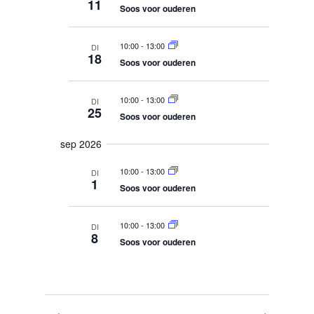
e
n
11
n
Soos voor ouderen
n
e
v
c
t
n
e
a
t
t
n
10:00
-
13:00
t
DI
e
Z
w
18
o
Soos voor ouderen
t
e
e
e
i
e
r
k
n
r
e
d
10:00
-
13:00
DI
n
g
g
25
a
Soos voor ouderen
e
a
n
t
v
w
sep 2026
u
e
e
m
e
n
10:00
-
13:00
DI
r
n
1
g
Soos voor ouderen
a
e
v
v
e
i
10:00
-
13:00
DI
n
g
8
n
Soos voor ouderen
a
a
t
v
i
i
g
e
a
t