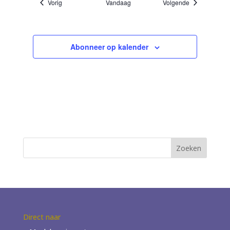
Evenementen
Evenementen
Vorig
Vandaag
Volgende
i
e
Abonneer op kalender
Direct naar