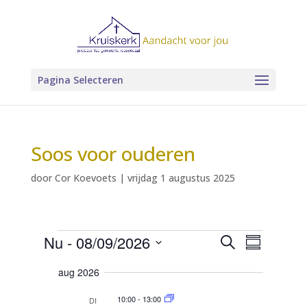
Pagina Selecteren
Soos voor ouderen
door
Cor Koevoets
|
vrijdag 1 augustus 2025
Evenementen
E
E
Nu
 - 
08/09/2026
Z
v
S
v
o
e
S
a
e
n
e
aug 2026
e
n
m
e
k
e
m
l
e
10:00
-
13:00
DI
e
e
m