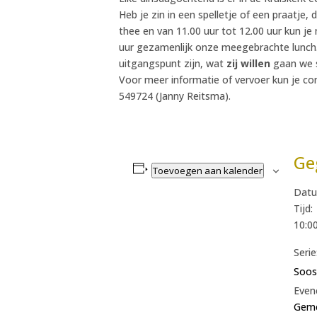
Heb je zin in een spelletje of een praatje,
thee en van 11.00 uur tot 12.00 uur kun j
uur gezamenlijk onze meegebrachte lunch.
uitgangspunt zijn, wat
zij willen
gaan we s
Voor meer informatie of vervoer kun je c
549724 (Janny Reitsma).
Ge
Toevoegen aan kalender
Datu
Tijd:
10:00
Serie
Soos
Even
Geme