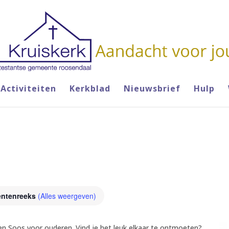
Activiteiten
Kerkblad
Nieuwsbrief
Hulp
ntenreeks
(Alles weergeven)
een Soos voor ouderen. Vind je het leuk elkaar te ontmoeten?