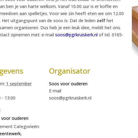
 dan ben je van harte welkom. Vanaf 10.00 uur is er koffie en
e meedoen aan spelletjes. Voor wie zin heeft eten we om 12.00
 Het uitgangspunt van de soos is: Dat de leden
zelf
het
amen organiseren. Dus heb je een leuk idee, meldt het ons.
ontact opnemen met: e-mail
soos@pgrkruiskerk.nl
of tel. 0165-
gevens
Organisator
m:
1 september
Soos voor ouderen
E-mail
 - 13:00
soos@pgrkruiskerk.nl
:
 voor ouderen
ement Categorieën:
entewerk
,