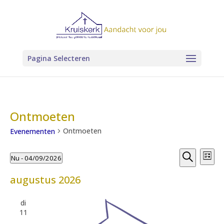
Pagina Selecteren
Ontmoeten
Ontmoeten
Evenementen
Evenem
Evenementen
Ev
Nu
 - 
04/09/2026
Lijst
wee
Zoeken
Zoeken
Selecteer
nav
en
augustus 2026
een
weerge
datum.
navigat
di
11