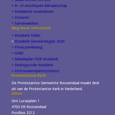
> In- of
uitschrijven
lidmaatschap
> Kerkdienst meebeleven
> Doneren
> Samenwerken
Nog meer informatie
> Kruiskerk folder
>
Kruiskerk Gemeentegids 2020
> Privacyverklaring
> ANBI
> Beleidsplan PGR Kruiskerk
> Gedragscode Kruiskerk
> Vertrouwensperso(o)n(en)
Protestantse Kerk
De Protestantse Gemeente Roosendaal maakt deel
uit van de Protestantse Kerk in Nederland.
Adres
Sint Lucasplein 1
4703 HX Roosendaal
Postbus 3212