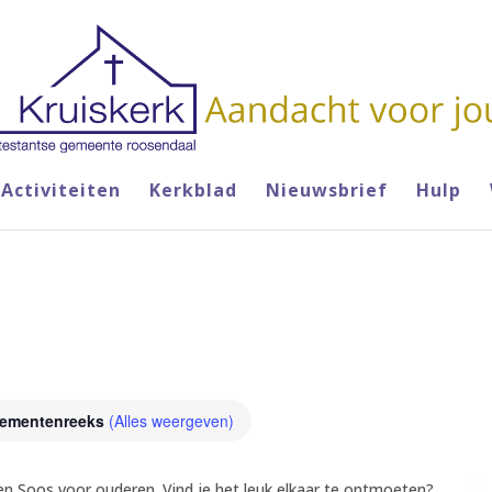
Activiteiten
Kerkblad
Nieuwsbrief
Hulp
ementenreeks
(Alles weergeven)
een Soos voor ouderen. Vind je het leuk elkaar te ontmoeten?