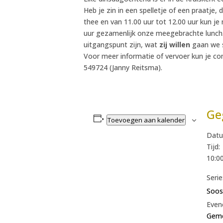
Heb je zin in een spelletje of een praatje,
thee en van 11.00 uur tot 12.00 uur kun j
uur gezamenlijk onze meegebrachte lunch.
uitgangspunt zijn, wat
zij willen
gaan we s
Voor meer informatie of vervoer kun je c
549724 (Janny Reitsma).
Ge
Toevoegen aan kalender
Datu
Tijd:
10:00
Serie
Soos
Even
Geme