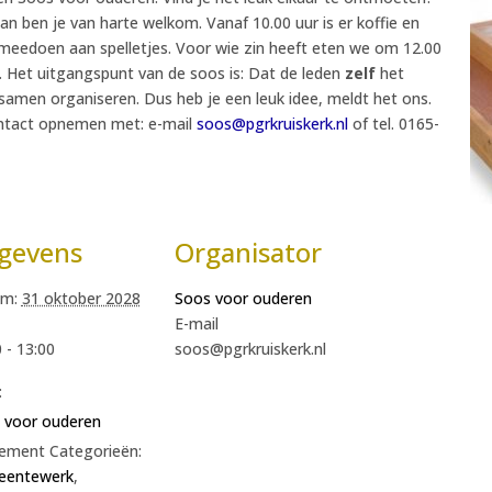
 dan ben je van harte welkom. Vanaf 10.00 uur is er koffie en
e meedoen aan spelletjes. Voor wie zin heeft eten we om 12.00
 Het uitgangspunt van de soos is: Dat de leden
zelf
het
amen organiseren. Dus heb je een leuk idee, meldt het ons.
ontact opnemen met: e-mail
soos@pgrkruiskerk.nl
of tel. 0165-
gevens
Organisator
m:
31 oktober 2028
Soos voor ouderen
E-mail
 - 13:00
soos@pgrkruiskerk.nl
:
 voor ouderen
ement Categorieën:
entewerk
,