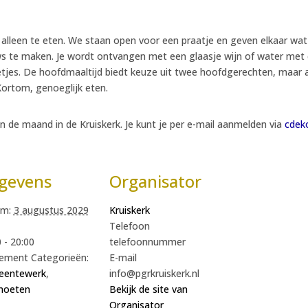
et alleen te eten. We staan open voor een praatje en geven elkaar wa
 te maken. Je wordt ontvangen met een glaasje wijn of water met d
letjes. De hoofdmaaltijd biedt keuze uit twee hoofdgerechten, maar 
Kortom, genoeglijk eten.
n de maand in de Kruiskerk. Je kunt je per e-mail aanmelden via
cdek
gevens
Organisator
m:
3 augustus 2029
Kruiskerk
Telefoon
 - 20:00
telefoonnummer
ement Categorieën:
E-mail
entewerk
,
info@pgrkruiskerk.nl
moeten
Bekijk de site van
Organisator