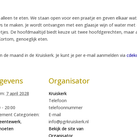
et alleen te eten. We staan open voor een praatje en geven elkaar wa
 te maken. Je wordt ontvangen met een glaasje wijn of water met d
letjes. De hoofdmaaltijd biedt keuze uit twee hoofdgerechten, maar 
Kortom, genoeglijk eten.
n de maand in de Kruiskerk. Je kunt je per e-mail aanmelden via
cdek
gevens
Organisator
m:
7 april 2028
Kruiskerk
Telefoon
 - 20:00
telefoonnummer
ement Categorieën:
E-mail
entewerk
,
info@pgrkruiskerk.nl
moeten
Bekijk de site van
Organisator