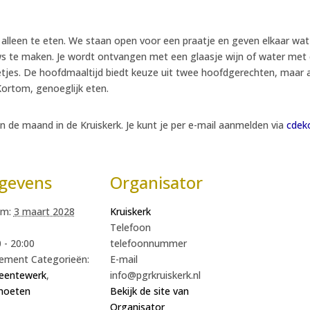
et alleen te eten. We staan open voor een praatje en geven elkaar wa
 te maken. Je wordt ontvangen met een glaasje wijn of water met d
letjes. De hoofdmaaltijd biedt keuze uit twee hoofdgerechten, maar 
Kortom, genoeglijk eten.
n de maand in de Kruiskerk. Je kunt je per e-mail aanmelden via
cdek
gevens
Organisator
m:
3 maart 2028
Kruiskerk
Telefoon
 - 20:00
telefoonnummer
ement Categorieën:
E-mail
entewerk
,
info@pgrkruiskerk.nl
moeten
Bekijk de site van
Organisator