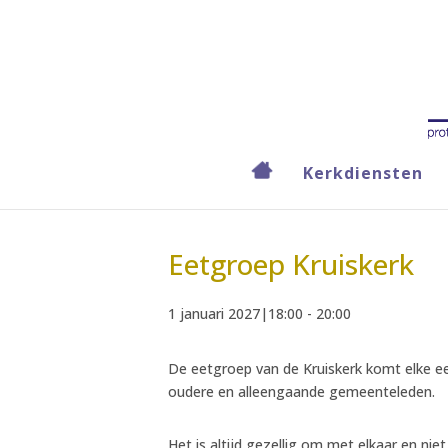
Kerkdiensten
« Alle Evenementen
Eetgroep Kruiskerk
1 januari 2027|18:00
-
20:00
De eetgroep van de Kruiskerk komt elke eer
oudere en alleengaande gemeenteleden.
Het is altijd gezellig om met elkaar en ni