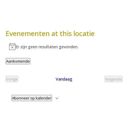
Evenementen at this locatie
Er zijn geen resultaten gevonden.
Bericht
Aankomende
Selecteer
een
Vandaag
Vorige
Volgende
datum.
Evenementen
Evenem
Abonneer op kalender