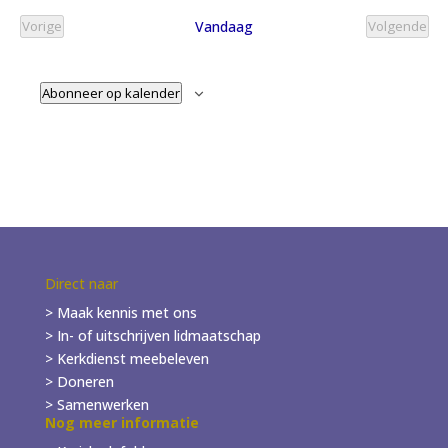
Vandaag
Vorige
Volgende
Evenementen
Evenem
Abonneer op kalender
Direct naar
> Maak kennis met ons
> In- of
uitschrijven
lidmaatschap
> Kerkdienst meebeleven
> Doneren
> Samenwerken
Nog meer informatie