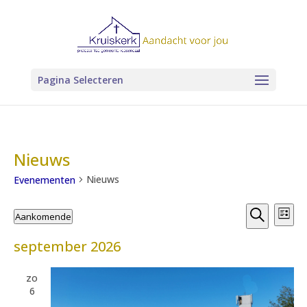
Pagina Selecteren
Nieuws
Nieuws
Evenementen
Evenem
Evenementen
Ev
Aankomende
Lijst
wee
Zoeken
Zoeken
Selecteer
nav
en
september 2026
een
weerge
datum.
navigat
zo
6