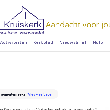
Activiteiten
Kerkblad
Nieuwsbrief
Hulp
nementenreeks
(Alles weergeven)
een Soos voor ouderen. Vind je het leuk elkaar te ontmoeten?