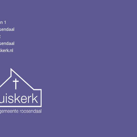
in 1
sendaal
2
sendaal
kerk.nl