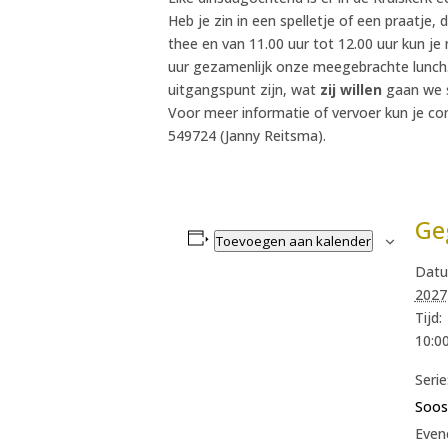
Heb je zin in een spelletje of een praatje,
thee en van 11.00 uur tot 12.00 uur kun j
uur gezamenlijk onze meegebrachte lunch.
uitgangspunt zijn, wat
zij willen
gaan we s
Voor meer informatie of vervoer kun je c
549724 (Janny Reitsma).
Ge
Toevoegen aan kalender
Datu
2027
Tijd:
10:00
Serie
Soos
Even