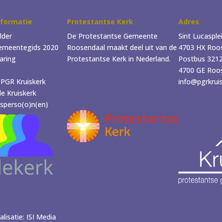
nformatie
Protestantse Kerk
Adres
lder
De Protestantse Gemeente
Sint Lucasple
emeentegids 2020
Roosendaal maakt deel uit van de
4703 HX Roo
laring
Protestantse Kerk in Nederland.
Postbus 321
4700 GE Roo
 PGR Kruiskerk
info@pgrkruis
e Kruiskerk
sperso(o)n(en)
isatie: ISI Media