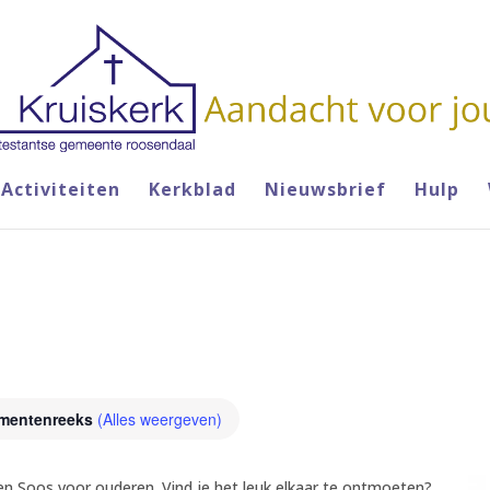
Activiteiten
Kerkblad
Nieuwsbrief
Hulp
mentenreeks
(Alles weergeven)
een Soos voor ouderen. Vind je het leuk elkaar te ontmoeten?