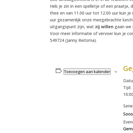
Heb je zin in een spelletje of een praatje,
thee en van 11.00 uur tot 12.00 uur kun j
uur gezamenlijk onze meegebrachte lunch.
uitgangspunt zijn, wat
zij willen
gaan we s
Voor meer informatie of vervoer kun je c
549724 (Janny Reitsma).
Ge
Toevoegen aan kalender
Datu
Tijd:
10:00
Serie
Soos
Even
Geme