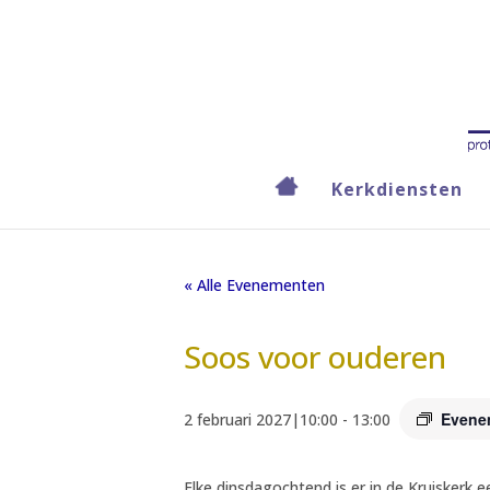
Kerkdiensten
« Alle Evenementen
Soos voor ouderen
Evene
2 februari 2027|10:00
-
13:00
Elke dinsdagochtend is er in de Kruiskerk 