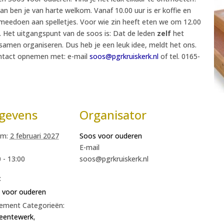
 dan ben je van harte welkom. Vanaf 10.00 uur is er koffie en
e meedoen aan spelletjes. Voor wie zin heeft eten we om 12.00
 Het uitgangspunt van de soos is: Dat de leden
zelf
het
amen organiseren. Dus heb je een leuk idee, meldt het ons.
ontact opnemen met: e-mail
soos@pgrkruiskerk.nl
of tel. 0165-
gevens
Organisator
m:
2 februari 2027
Soos voor ouderen
E-mail
 - 13:00
soos@pgrkruiskerk.nl
:
 voor ouderen
ement Categorieën:
entewerk
,