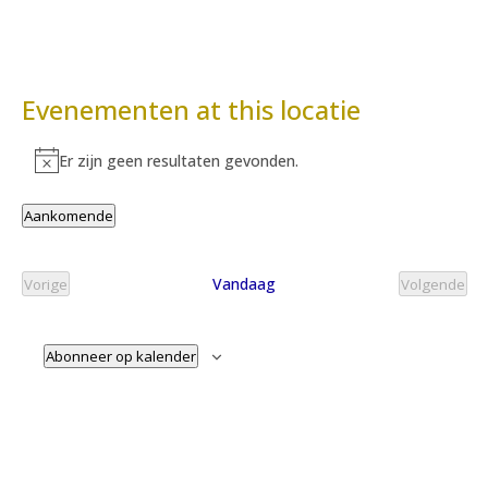
Evenementen at this locatie
Er zijn geen resultaten gevonden.
Bericht
Aankomende
Selecteer
een
Vandaag
Vorige
Volgende
datum.
Evenementen
Evenem
Abonneer op kalender