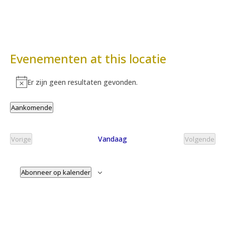
Evenementen at this locatie
Er zijn geen resultaten gevonden.
Bericht
Aankomende
Selecteer
een
Vandaag
Vorige
Volgende
datum.
Evenementen
Evenem
Abonneer op kalender