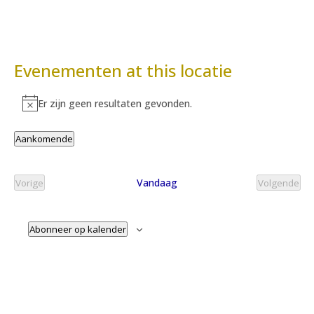
Evenementen at this locatie
Er zijn geen resultaten gevonden.
Bericht
Aankomende
Selecteer
een
Vandaag
Vorige
Volgende
datum.
Evenementen
Evenem
Abonneer op kalender